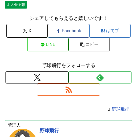
M
大会予想
u
t
シェアしてもらえると嬉しいです！
e
X
Facebook
はてブ
LINE
コピー
野球飛行をフォローする
野球飛行
管理人
野球飛行