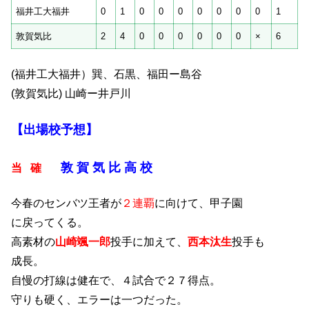
福井工大福井
0
1
0
0
0
0
0
0
0
1
敦賀気比
2
4
0
0
0
0
0
0
×
6
(福井工大福井）巽、石黒、福田ー島谷
(敦賀気比) 山崎ー井戸川
【出場校予想】
敦 賀 気 比 高 校
当 確
今春のセンバツ王者が
２連覇
に向けて、甲子園
に戻ってくる。
高素材の
山崎颯一郎
投手に加えて、
西本汰生
投手も
成長。
自慢の打線は健在で、４試合で２７得点。
守りも硬く、エラーは一つだった。