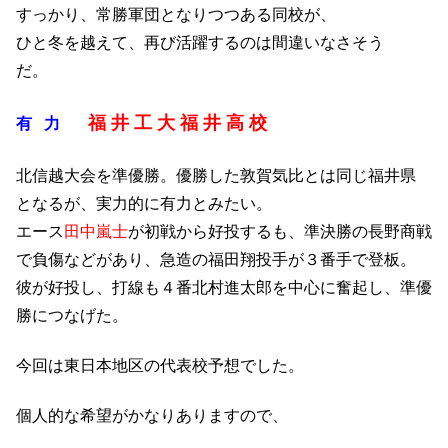
すっかり、常勝軍団となりつつある同校が、
ひと冬を越えて、再び活躍するのは間違いなさそう
だ。
福 井 工 大 福 井 高 校
有 力
北信越大会を準優勝。優勝した敦賀気比とは同じ福井県
となるが、実力的に有力とみたい。
エース
田中嵐士
が初戦から好投するも、準決勝の長野商戦
で負傷などがあり、急造の福田翔投手が３番手で登板。
彼が好投し、打線も４番北村進太郎を中心に奮起し、準優
勝につなげた。
今回は東日本地区の代表校予想でした。
個人的な希望がかなりありますので、