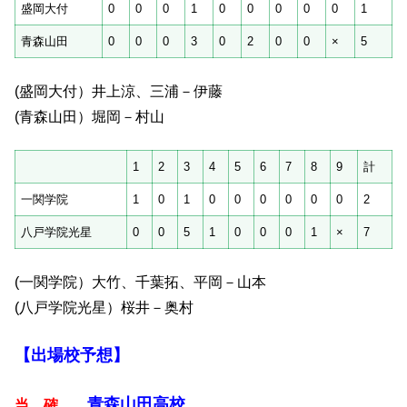
盛岡大付
0
0
0
1
0
0
0
0
0
1
青森山田
0
0
0
3
0
2
0
0
×
5
(盛岡大付）井上涼、三浦－伊藤
(青森山田）堀岡－村山
1
2
3
4
5
6
7
8
9
計
一関学院
1
0
1
0
0
0
0
0
0
2
八戸学院光星
0
0
5
1
0
0
0
1
×
7
(一関学院）大竹、千葉拓、平岡－山本
(八戸学院光星）桜井－奥村
【出場校予想】
青森山田高校
当 確