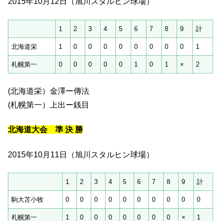
2015年10月12日（旭川スタルヒン球場）
1
2
3
4
5
6
7
8
9
計
北海道栄
1
0
0
0
0
0
0
0
0
1
札幌第一
0
0
0
0
0
1
0
1
×
2
(北海道栄）金澤ー傳法
(札幌第一）上出ー銭目
北海道大会 準 決 勝
2015年10月11日（旭川スタルヒン球場）
1
2
3
4
5
6
7
8
9
計
駒大苫小牧
0
0
0
0
0
0
0
0
0
0
札幌第一
1
0
0
0
0
0
0
0
×
1