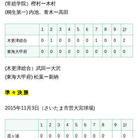
(常総学院）樫村ー木村
(桐生第一) 内池、青木ー高田
1
2
3
4
5
6
7
8
9
計
木更津総合
0
1
0
0
0
0
1
0
0
2
東海大甲府
0
0
0
0
0
0
0
0
0
0
(木更津総合）武田ー大沢
(東海大甲府) 松葉ー新納
準 々 決 勝
2015年11月3日（さいたま市営大宮球場)
1
2
3
4
5
6
7
8
9
計
霞ヶ浦
0
0
0
0
0
0
0
0
0