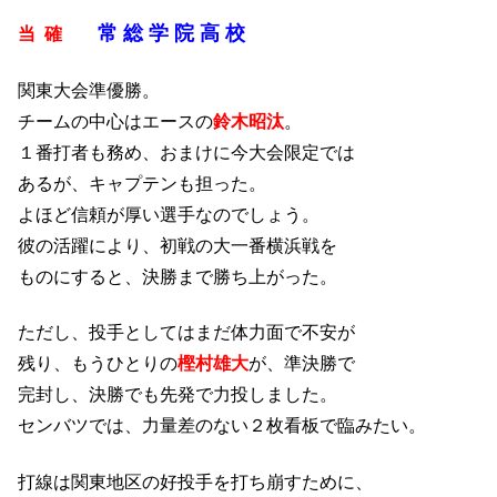
常 総 学 院 高 校
当 確
関東大会準優勝。
チームの中心はエースの
鈴木昭汰
。
１番打者も務め、おまけに今大会限定では
あるが、キャプテンも担った。
よほど信頼が厚い選手なのでしょう。
彼の活躍により、初戦の大一番横浜戦を
ものにすると、決勝まで勝ち上がった。
ただし、投手としてはまだ体力面で不安が
残り、もうひとりの
樫村雄大
が、準決勝で
完封し、決勝でも先発で力投しました。
センバツでは、力量差のない２枚看板で臨みたい。
打線は関東地区の好投手を打ち崩すために、