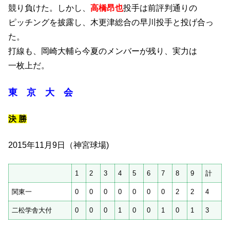
競り負けた。しかし、
高橋昂也
投手は前評判通りの
ピッチングを披露し、木更津総合の早川投手と投げ合っ
た。
打線も、岡崎大輔ら今夏のメンバーが残り、実力は
一枚上だ。
東 京 大 会
決 勝
2015年11月9日（神宮球場)
1
2
3
4
5
6
7
8
9
計
関東一
0
0
0
0
0
0
0
2
2
4
二松学舎大付
0
0
0
1
0
0
1
0
1
3