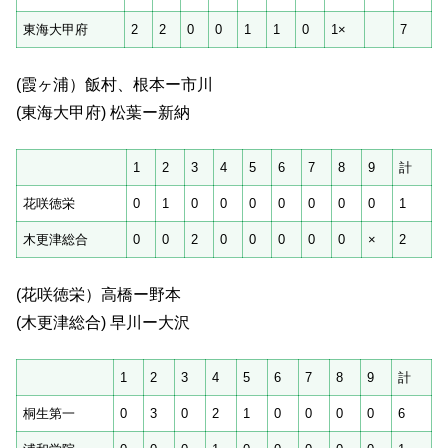
東海大甲府
2
2
0
0
1
1
0
1×
7
(霞ヶ浦）飯村、根本ー市川
(東海大甲府) 松葉ー新納
1
2
3
4
5
6
7
8
9
計
花咲徳栄
0
1
0
0
0
0
0
0
0
1
木更津総合
0
0
2
0
0
0
0
0
×
2
(花咲徳栄）高橋ー野本
(木更津総合) 早川ー大沢
1
2
3
4
5
6
7
8
9
計
桐生第一
0
3
0
2
1
0
0
0
0
6