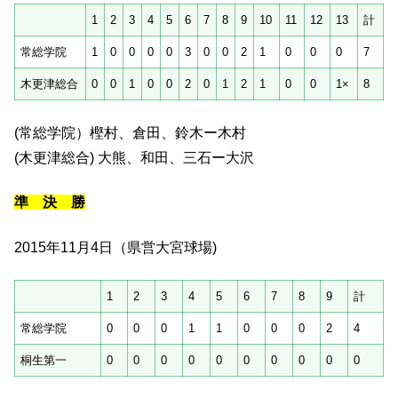
1
2
3
4
5
6
7
8
9
10
11
12
13
計
常総学院
1
0
0
0
0
3
0
0
2
1
0
0
0
7
木更津総合
0
0
1
0
0
2
0
1
2
1
0
0
1×
8
(常総学院）樫村、倉田、鈴木ー木村
(木更津総合) 大熊、和田、三石ー大沢
準 決 勝
2015年11月4日（県営大宮球場)
1
2
3
4
5
6
7
8
9
計
常総学院
0
0
0
1
1
0
0
0
2
4
桐生第一
0
0
0
0
0
0
0
0
0
0