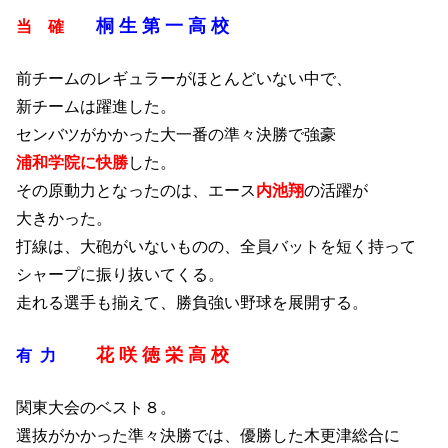
桐 生 第 一 高 校
当 確
前チームのレギュラーがほとんどいない中で、
新チームは躍進した。
センバツがかかった大一番の準々決勝で強豪
浦和学院に快勝
した。
その原動力となったのは、エース
内池翔
の活躍が
大きかった。
打線は、大砲がいないものの、全員バットを短く持って
シャープに振り抜いてくる。
走れる選手も揃えて、勝負強い野球を展開する。
花 咲 徳 栄 高 校
有 力
関東大会のベスト８。
選抜がかかった準々決勝では、優勝した木更津総合に