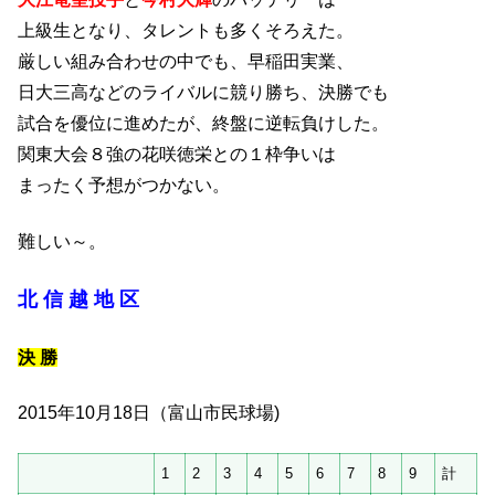
上級生となり、タレントも多くそろえた。
厳しい組み合わせの中でも、早稲田実業、
日大三高などのライバルに競り勝ち、決勝でも
試合を優位に進めたが、終盤に逆転負けした。
関東大会８強の花咲徳栄との１枠争いは
まったく予想がつかない。
難しい～。
北 信 越 地 区
決 勝
2015年10月18日（富山市民球場)
1
2
3
4
5
6
7
8
9
計