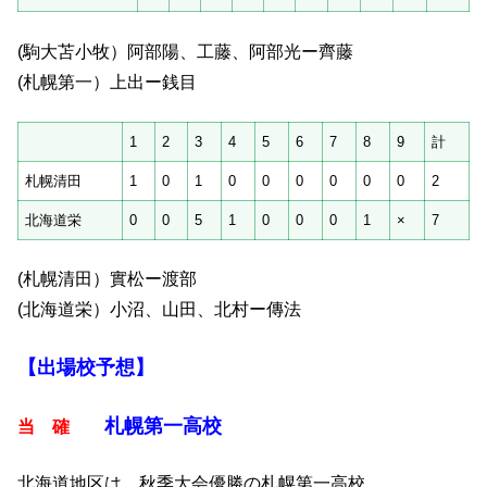
(駒大苫小牧）阿部陽、工藤、阿部光ー齊藤
(札幌第一）上出ー銭目
1
2
3
4
5
6
7
8
9
計
札幌清田
1
0
1
0
0
0
0
0
0
2
北海道栄
0
0
5
1
0
0
0
1
×
7
(札幌清田）實松ー渡部
(北海道栄）小沼、山田、北村ー傳法
【出場校予想】
札幌第一高校
当 確
北海道地区は、秋季大会優勝の札幌第一高校