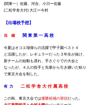
(関東一）佐藤、河合、小川ー佐藤
(二松学舎大付) 大江ー今村
【出場校予想】
関 東 第 一 高 校
当 確
今夏はオコエ瑠偉らの活躍で甲子園ベスト４
と活躍したが、レギュラーだった３年生が抜け、
新チームの始動も遅れ、手さぐりでの大会と
なったが、４人の投手と先輩から引き継いだ粘り
で東京大会を制した。
二 松 学 舎 大 付 属 高 校
有 力
この秋、東京大会では
優勝候補の筆頭
だった。
大江竜聖投手
と
今村大輝
のバッテリーは