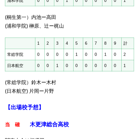
浦和学院
0
0
0
1
0
0
0
0
0
1
(桐生第一）内池ー高田
(浦和学院) 榊原、辻ー梶山
1
2
3
4
5
6
7
8
9
計
常総学院
0
0
0
0
1
0
0
1
0
2
日本航空
0
0
1
0
0
0
0
0
0
1
(常総学院）鈴木ー木村
(日本航空) 片岡ー片野
【出場校予想】
木更津総合高校
当 確