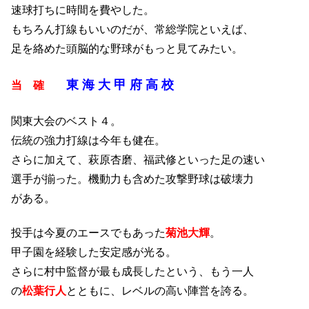
速球打ちに時間を費やした。
もちろん打線もいいのだが、常総学院といえば、
足を絡めた頭脳的な野球がもっと見てみたい。
東 海 大 甲 府 高 校
当 確
関東大会のベスト４。
伝統の強力打線は今年も健在。
さらに加えて、萩原杏磨、福武修といった足の速い
選手が揃った。機動力も含めた攻撃野球は破壊力
がある。
投手は今夏のエースでもあった
菊池大輝
。
甲子園を経験した安定感が光る。
さらに村中監督が最も成長したという、もう一人
の
松葉行人
とともに、レベルの高い陣営を誇る。