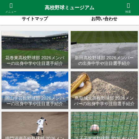
2026夏甲子園出場校
紹介高校一覧
高校野球ミュージアム
メニュー
検索
サイトマップ
お問い合わせ
花巻東高校野球部 2026メンバ
新田高校野球部 2026メンバー
ーの出身中学や注目選手紹介
の出身中学や注目選手紹介
岡山学芸館野球部 2026メンバ
鳥取城北高校野球部 2026メン
ーの出身中学や注目選手紹介
バーの出身中学や注目選手紹介
鳴門渦潮高校野球部 2026メン
八王子実践野球部 2026メンバ