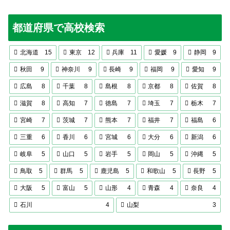
都道府県で高校検索
北海道
15
東京
12
兵庫
11
愛媛
9
静岡
9
秋田
9
神奈川
9
長崎
9
福岡
9
愛知
9
広島
8
千葉
8
島根
8
京都
8
佐賀
8
滋賀
8
高知
7
徳島
7
埼玉
7
栃木
7
宮崎
7
茨城
7
熊本
7
福井
7
福島
6
三重
6
香川
6
宮城
6
大分
6
新潟
6
岐阜
5
山口
5
岩手
5
岡山
5
沖縄
5
鳥取
5
群馬
5
鹿児島
5
和歌山
5
長野
5
大阪
5
富山
5
山形
4
青森
4
奈良
4
石川
4
山梨
3