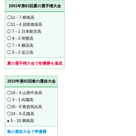
2001年第83回夏の選手権大会
◯11－7 樟南高
◯11－4 花咲徳栄高
◯ 7－1 日本航空高
◯ 9－2 明豊高
◯ 7－6 横浜高
◯ 5－2 近江高
夏の選手権大会で初優勝を達成
2010年第82回春の選抜大会
◯14－4 山形中央高
◯ 3－1 向陽高
◯10－0 敦賀気比高
◯14－9 広陵高
● 5－10 興南高
春の選抜大会で準優勝