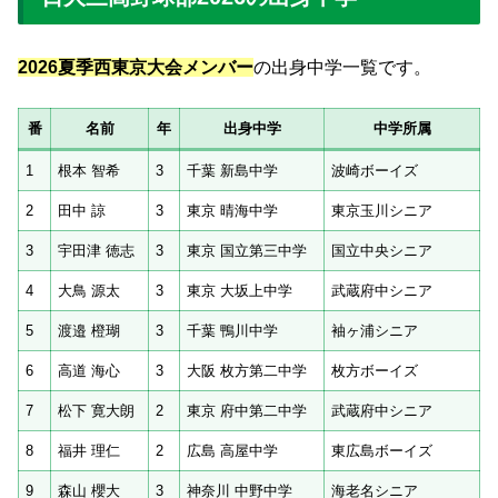
2026夏季西東京大会メンバー
の出身中学一覧です。
番
名前
年
出身中学
中学所属
1
根本 智希
3
千葉 新島中学
波崎ボーイズ
2
田中 諒
3
東京 晴海中学
東京玉川シニア
3
宇田津 徳志
3
東京 国立第三中学
国立中央シニア
4
大鳥 源太
3
東京 大坂上中学
武蔵府中シニア
5
渡邉 橙瑚
3
千葉 鴨川中学
袖ヶ浦シニア
6
高道 海心
3
大阪 枚方第二中学
枚方ボーイズ
7
松下 寛大朗
2
東京 府中第二中学
武蔵府中シニア
8
福井 理仁
2
広島 高屋中学
東広島ボーイズ
9
森山 櫻大
3
神奈川 中野中学
海老名シニア