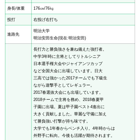
身長/体重
176㎝/76㎏
投打
右投げ右打ち
明治大学
進路先
明治安田生命(現在:明治安田)
長打力と勝負強さを兼ね備えた強打者。
中学3年時に主将としてリトルシニア
日本選手権大会やジャイアンツカップ
など全国大会に出場しています。日大
三高では強かった2017チームでも下級生
ながら遊撃手としてレギュラー。
2017春選抜大会にも出場しています。
2018チームで主将を務め、2018春夏甲
子園に出場。夏は甲子園ベスト4進出に
大きく貢献しました。華麗な守備に加え
て勝負強い打撃が持ち味です。
大学でも1年春からベンチ入り。4年時からは
外野手に転向。今後も活躍が期待されます。