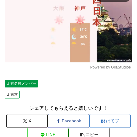
Powered by 
GliaStudios
M
有名校メンバー
u
t
東京
e
シェアしてもらえると嬉しいです！
X
Facebook
はてブ
LINE
コピー