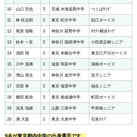
10
山口 宗也
3
茨城 水海道西中学
つくばﾔﾝｸﾞ
11
林 旺志郎
3
東京 松沢中学
狛江ボーイズ
12
尾形 瑠唯
3
神奈川 荻野中学
ｵｾｱﾝ横浜ﾔﾝｸﾞ
13
鈴木 一玄
3
神奈川 国府津中学
小田原足柄シニア
14
池田 翔
3
東京 本郷台中学
東京江戸川ボーイズ
15
川中 遥稀
3
滋賀 明富中学
湖南ボーイズ
16
増山 瑛太
3
神奈川 金沢中学
逗子シニア
17
宮田 隼
3
東京 瑞雲中学
福生シニア
18
横田 航弥
3
東京 南成瀬中学
町田ボーイズ
19
浅見 琉維
2
山梨 三珠中学
甲府南シニア
20
溝 大駕
1
東京 大泉中学
石泉ｸﾗﾌﾞ
9名が東京都内中学の出身選手です。