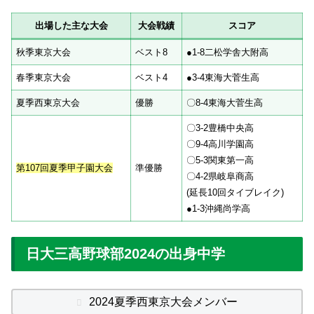
出場した主な大会
大会戦績
スコア
秋季東京大会
ベスト8
●1-8二松学舎大附高
春季東京大会
ベスト4
●3-4東海大菅生高
夏季西東京大会
優勝
〇8-4東海大菅生高
〇3-2豊橋中央高
〇9-4高川学園高
〇5-3関東第一高
第107回夏季甲子園大会
準優勝
〇4-2県岐阜商高
(延長10回タイブレイク)
●1-3沖縄尚学高
日大三高野球部2024の出身中学
2024夏季西東京大会メンバー