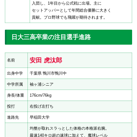
入団し、1年目から公式戦に出場。主に
セットアッパーとして年間総合優勝に大きく
貢献。プロ野球でも飛躍が期待されます。
日大三高卒業の注目選手進路
安田 虎汰郎
名前
出身中学
千葉県 鴨川市鴨川中
中学所属
袖ヶ浦シニア
身長/体重
176cm/76kg
投打
右投げ左打ち
進路先
早稲田大学
均整が取れスラっとした体格の本格派右腕。
最速140キロ超の速球に加えて、魔球レベル