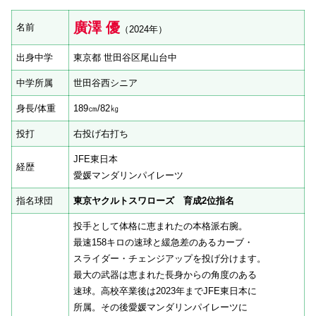
廣澤 優
名前
（2024年）
出身中学
東京都 世田谷区尾山台中
中学所属
世田谷西シニア
身長/体重
189㎝/82㎏
投打
右投げ右打ち
JFE東日本
経歴
愛媛マンダリンパイレーツ
指名球団
東京ヤクルトスワローズ 育成2位指名
投手として体格に恵まれたの本格派右腕。
最速158キロの速球と緩急差のあるカーブ・
スライダー・チェンジアップを投げ分けます。
最大の武器は恵まれた長身からの角度のある
速球。高校卒業後は2023年までJFE東日本に
所属。その後愛媛マンダリンパイレーツに