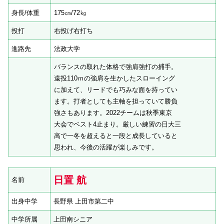
身長/体重
175㎝/72㎏
投打
右投げ右打ち
進路先
法政大学
バランスの取れた体格で強肩強打の捕手。
遠投110ｍの強肩を生かしたスローイング
に加えて、リードでも巧みな面を持ってい
ます。打者としても主軸を担っていて勝負
強さもあります。2022チームは秋季東京
大会でベスト4止まり。厳しい練習の日大三
高で一冬を超えると一段と成長していると
思われ、今後の活躍が楽しみです。
日置 航
名前
出身中学
長野県 上田市第二中
中学所属
上田南シニア