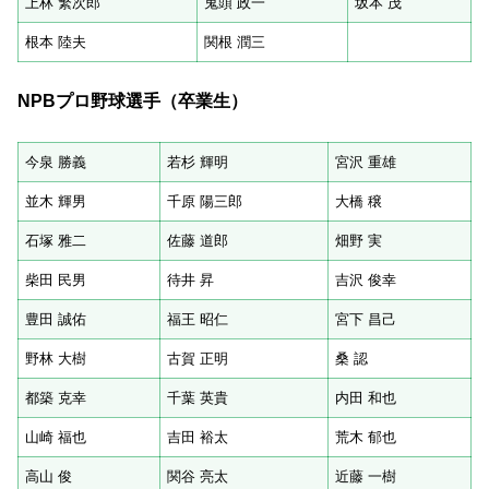
上林 繁次郎
鬼頭 政一
坂本 茂
根本 陸夫
関根 潤三
NPB
プロ野球選手（卒業生）
今泉 勝義
若杉 輝明
宮沢 重雄
並木 輝男
千原 陽三郎
大橋 穣
石塚 雅二
佐藤 道郎
畑野 実
柴田 民男
待井 昇
吉沢 俊幸
豊田 誠佑
福王 昭仁
宮下 昌己
野林 大樹
古賀 正明
桑 認
都築 克幸
千葉 英貴
内田 和也
山崎 福也
吉田 裕太
荒木 郁也
高山 俊
関谷 亮太
近藤 一樹