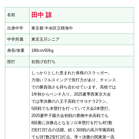
田中 諒
名前
出身中学
東京都 中央区立晴海中
中学所属
東京玉川シニア
身長/体重
180cm/92kg
投打
右投げ右打ち
しっかりとした恵まれた体格のスラッガー。
力強いフルスイングで長打力があり、チャンス
での勝負強さも持ち合わせています。高校では
1年秋からベンチ入り。2025夏季西東京大会
では準決勝の八王子高戦でサヨナラ2ラン。
5回戦でも本塁打を打っていて大会2本塁打。
2025夏甲子園大会初戦の豊橋中央高戦でも
8回裏に決勝点となるソロ本塁打を打ち4打数
2安打2打点の活躍。続く3回戦の高川学園高戦
でも5打数2安打1打点。準々決勝の関東第一高