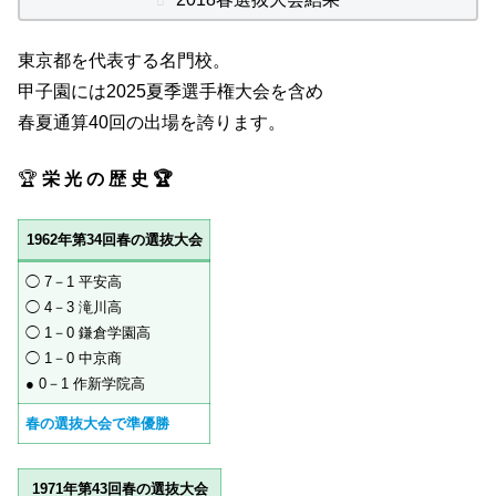
東京都を代表する名門校。
甲子園には2025夏季選手権大会を含め
春夏通算40回の出場を誇ります。
🏆
栄 光 の 歴 史 🏆
1962年第34回春の選抜大会
◯ 7－1 平安高
◯ 4－3 滝川高
◯ 1－0 鎌倉学園高
◯ 1－0 中京商
● 0－1 作新学院高
春の選抜大会で準優勝
1971年第43回春の選抜大会