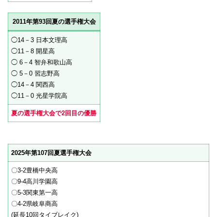
2011年第93回夏の選手権大会
◯14－3 日本文理高
◯11－8 開星高
◯ 6－4 智弁和歌山高
◯ 5－0 習志野高
◯14－4 関西高
◯11－0 光星学院高
夏の選手権大会で2回目の優勝
2025年第107回夏選手権大会
〇3-2豊橋中央高
〇9-4高川学園高
〇5-3関東第一高
〇4-2県岐阜商高
(延長10回タイブレイク)