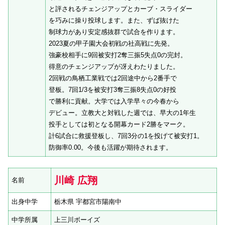
と評されるチェンジアップとカーブ・スライダー
を巧みに操り投球します。また、ずば抜けた
制球力があり安定感抜群で試合を作ります。
2023夏の甲子園大会初戦の社高戦に先発。
強豪校相手に9回被安打2奪三振5失点0の完封。
得意のチェンジアップが冴えわたりました。
2回戦の鳥栖工業戦では2回途中から2番手で
登板。7回1/3を被安打3奪三振8失点0の好投
で勝利に貢献。大学では入学早々の今春から
デビュー。立教大と対戦した週では、早大の1年生
投手としては初となる開幕カード2勝をマーク。
計6試合に救援登板し、7回3分の1を投げて被安打1。
防御率0.00。今後も活躍が期待されます。
川崎 広翔
名前
出身中学
栃木県 宇都宮市陽南中
中学所属
上三川ボーイズ