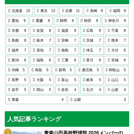
北海道
15
東京
12
兵庫
11
長崎
9
福岡
9
愛知
9
愛媛
9
静岡
9
秋田
9
神奈川
9
京都
8
佐賀
8
滋賀
8
広島
8
千葉
8
島根
8
栃木
7
宮崎
7
茨城
7
熊本
7
福井
7
高知
7
徳島
7
埼玉
7
大分
6
新潟
6
福島
6
三重
6
香川
6
宮城
6
沖縄
5
鳥取
5
群馬
5
鹿児島
5
和歌山
5
長野
5
大阪
5
富山
5
岐阜
5
山口
5
岩手
5
岡山
5
奈良
4
石川
4
山形
4
青森
4
山梨
3
人気記事ランキング
青森山田高校野球部 2026メンバーの