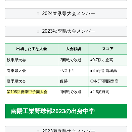
2024春季県大会メンバー
2023秋季県大会メンバー
出場した主な大会
大会戦績
スコア
秋季県大会
2回戦で敗退
●0-7桜ヶ丘高
春季県大会
ベスト4
●3-5宇部鴻城高
夏季県大会
優勝
〇4-3下関国際高
第106回夏季甲子園大会
1回戦で敗退
●2-6菰野高
南陽工業野球部2023の出身中学
2023夏季県大会メンバー