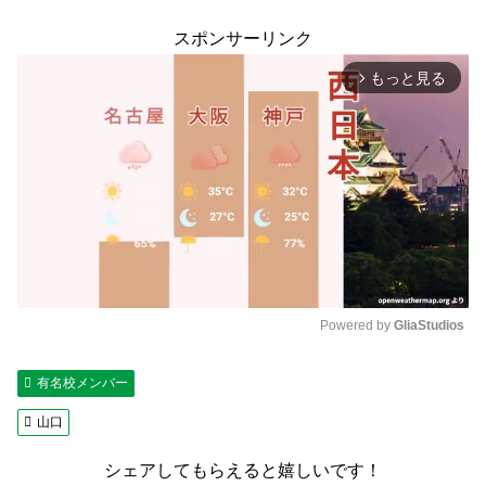
スポンサーリンク
もっと見る
arrow_forward_ios
Powered by 
GliaStudios
M
有名校メンバー
u
t
山口
e
シェアしてもらえると嬉しいです！