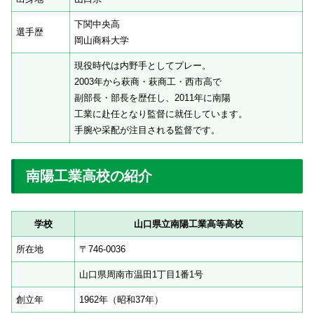
下関中央高
選手歴
岡山商科大学
現役時代は内野手としてプレー。
2003年から萩商・萩商工・西市高で
副部長・部長を歴任し、2011年に南陽
工業に赴任となり監督に就任しています。
手腕や采配が注目される監督です。
南陽工業高校の紹介
学校
山口県立南陽工業高等高校
所在地
〒746-0036
山口県周南市温田1丁目1番1号
創立年
1962年（昭和37年）