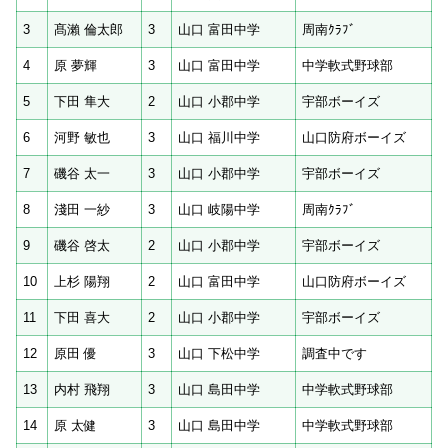
3
髙瀨 倫太郎
3
山口 富田中学
周南ｸﾗﾌﾞ
4
原 夢輝
3
山口 富田中学
中学軟式野球部
5
下田 隼大
2
山口 小郡中学
宇部ボーイズ
6
河野 敏也
3
山口 福川中学
山口防府ボーイズ
7
磯谷 太一
3
山口 小郡中学
宇部ボーイズ
8
淺田 一紗
3
山口 岐陽中学
周南ｸﾗﾌﾞ
9
磯谷 啓太
2
山口 小郡中学
宇部ボーイズ
10
上杉 陽翔
2
山口 富田中学
山口防府ボーイズ
11
下田 喜大
2
山口 小郡中学
宇部ボーイズ
12
原田 優
3
山口 下松中学
調査中です
13
内村 飛翔
3
山口 島田中学
中学軟式野球部
14
原 太健
3
山口 島田中学
中学軟式野球部