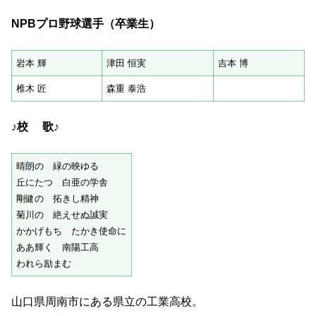
NPB
プロ野球選手（卒業生）
岩本 輝
津田 恒実
吉本 博
椎木 匠
森重 泰浩
♪校 歌♪
晴朗の 緑の映ゆる
丘にたつ 白亜の学舎
剛健の 拓きし精神
菊川の 絶えせぬ誠実
かかげもち たかき使命に
ああ輝く 南陽工高
われら励まむ
山口県周南市にある県立の工業高校。