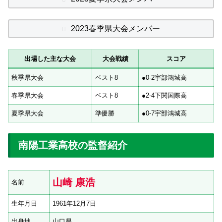
2023春季県大会メンバー
出場した主な大会
大会戦績
スコア
秋季県大会
ベスト8
●0-2宇部鴻城高
春季県大会
ベスト8
●2-4下関国際高
夏季県大会
準優勝
●0-7宇部鴻城高
南陽工業高校の監督紹介
山崎 康浩
名前
生年月日
1961年12月7日
出身地
山口県