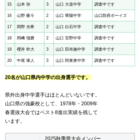
15
山本 弥
3
山口 大道中学
調査中です
16
山野 優斗
2
山口 華陽中学
山口防府ボーイズ
17
岡野 光希
2
山口 白石中学
調査中です
18
岡﨑 瑠磨
2
山口 宮野中学
調査中です
19
櫻井 幹大
3
山口 田布施中学
調査中です
20
中尾 琢人
3
山口 阿東東中学
調査中です
20名が山口県内中学の出身選手です。
県外出身中学選手はほとんどいないです。
山口県の強豪校として、1978年・2009年
春選抜大会ではベスト8進出実績を残して
います。
2025秋季県大会メンバー