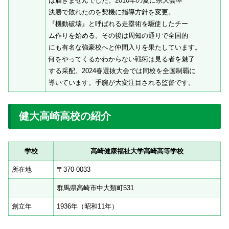
は届きませんでした。2010年の夏に県大会準
決勝で敗れたのを契機に指導方針を変更。
『機動破壊』と呼ばれる走塁術を駆使したチー
ム作りを始める。その後は周知の通りで全国的
にも有名な強豪校へと仲間入りを果たしています。
何をやってくるかわからない戦術は見る者を魅了
する采配。2024春選抜大会では同校を全国制覇に
導いています。手腕が大変注目される監督です。
健大高崎高校の紹介
学校
高崎健康福祉大学高崎高等学校
所在地
〒370-0033
群馬県高崎市中大類町531
創立年
1936年（昭和11年）