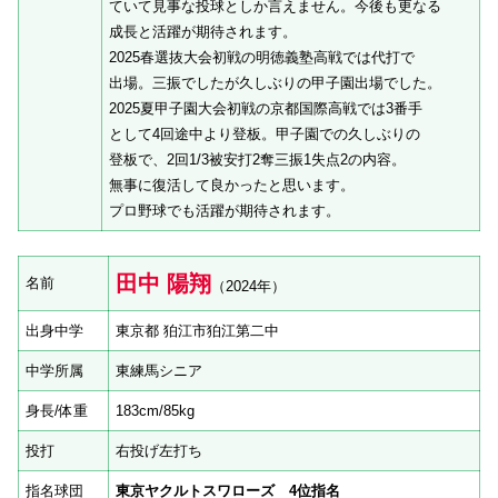
ていて見事な投球としか言えません。今後も更なる
成長と活躍が期待されます。
2025春選抜大会初戦の明徳義塾高戦では代打で
出場。三振でしたが久しぶりの甲子園出場でした。
2025夏甲子園大会初戦の京都国際高戦では3番手
として4回途中より登板。甲子園での久しぶりの
登板で、2回1/3被安打2奪三振1失点2の内容。
無事に復活して良かったと思います。
プロ野球でも活躍が期待されます。
田中 陽翔
名前
（2024年）
出身中学
東京都 狛江市狛江第二中
中学所属
東練馬シニア
身長/体重
183cm/85kg
投打
右投げ左打ち
指名球団
東京ヤクルトスワローズ 4位指名