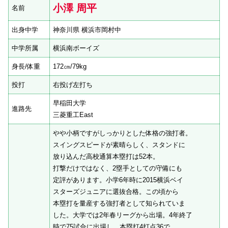
小澤 周平
名前
出身中学
神奈川県 横浜市岡村中
中学所属
横浜南ボーイズ
身長/体重
172㎝/79kg
投打
右投げ左打ち
早稲田大学
進路先
三菱重工East
やや小柄ですがしっかりとした体格の強打者。
スイングスピードが素晴らしく、スタンドに
放り込んだ高校通算本塁打は52本。
打撃だけではなく、2塁手としての守備にも
定評があります。小学6年時に2015横浜ベイ
スターズジュニアに選抜合格。この頃から
本塁打を量産する強打者として知られていま
した。大学では2年春リーグから出場。4年終了
時で75試合に出場し、本塁打4打点36で