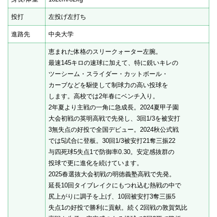
投打
左投げ左打ち
進路先
中央大学
恵まれた体格のスリークォーター左腕。
最速145キロの速球に加えて、特に鋭いキレの
ツーシーム・スライダー・カットボール・
カーブなどを駆使して制球力の高い投球を
します。高校では2年春にベンチ入り。
2年夏より主戦の一角に急成長。2024夏甲子園
大会初戦の英明高戦で先発し、3回1/3を被安打
3無失点の好投で全国デビュー。2024秋公式戦
では5試合に登板。30回1/3被安打21奪三振22
与四死球5失点1で防御率0.30。安定感抜群の
投球で更に進化を続けています。
2025春選抜大会初戦の明徳義塾高戦で先発。
延長10回タイブレイクにもつれ込む熱戦の中で
尻上がりに調子を上げ、10回被安打3奪三振5
失点1の好投で勝利に貢献。続く2回戦の敦賀気比