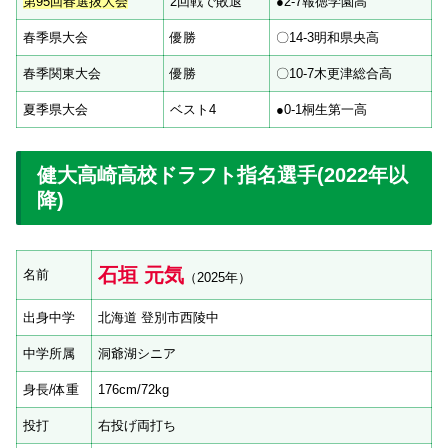
第95回春選抜大会
2回戦で敗退
●2-7報徳学園高
春季県大会
優勝
〇14-3明和県央高
春季関東大会
優勝
〇10-7木更津総合高
夏季県大会
ベスト4
●0-1桐生第一高
健大高崎高校ドラフト指名選手(2022年以
降)
石垣 元気
名前
（2025年）
出身中学
北海道 登別市西陵中
中学所属
洞爺湖シニア
身長/体重
176cm/72kg
投打
右投げ両打ち