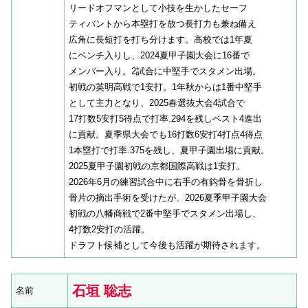
リードオフマンとして小技を生かしたセーフ
ティバントから本塁打を放つ長打力も兼ね備え
広角に長短打を打ち分けます。高校では1年夏
にベンチ入りし、2024夏甲子園大会に16番で
メンバー入り。2試合に中堅手でスタメン出場。
初戦の英明高戦で1安打。1年秋からは1番中堅手
として主力となり、2025春選抜大会4試合で
17打数5安打5得点で打率.294を残しベスト4進出
に貢献。夏季県大会でも16打数6安打4打点4得点
1本塁打で打率.375を残し、夏甲子園出場に貢献。
2025夏甲子園初戦の京都国際高戦は1安打。
2026年6月の練習試合中に右手の有鈎骨を骨折し
骨片の摘出手術を受けたが、2026夏季甲子園大会
初戦の八幡商戦で2番中堅手でスタメン出場し、
4打数2安打の活躍。
ドラフト候補として今後も活躍が期待されます。
石垣 聡志
名前