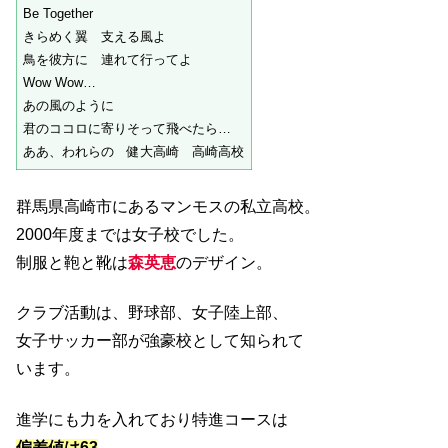
Be Together
きらめく翼 支える風よ
鳥を彼方に 連れて行ってよ
Wow Wow…
あの風のように
君のココロに寄りそって飛べたら…
ああ、われらの 健大高崎 高崎高校
群馬県高崎市にあるマンモスの私立高校。
2000年度までは女子校でした。
制服と鞄と靴は
森英恵
のデザイン。
クラブ活動は、野球部、女子陸上部、
女子サッカー部が強豪校として知られて
います。
進学にも力を入れており特進コースは
偏差値は63
。