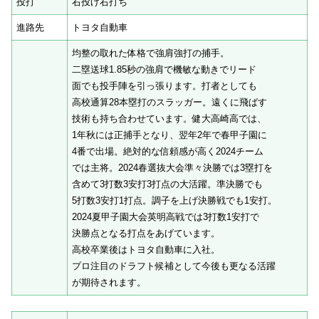
投打
右投げ右打ち
進路先
トヨタ自動車
均整の取れた体格で強肩強打の捕手。
二塁送球1.85秒の強肩で機敏な動きでリード
面でも投手陣を引っ張ります。打者としても
高校通算28本塁打のスラッガー。遠くに飛ばす
技術も持ち合わせています。健大高崎高では、
1年秋には正捕手となり、翌年2年で春甲子園に
4番で出場。絶対的な信頼感が高く2024チーム
では主将。2024春選抜大会準々決勝では3塁打を
含めて3打数3安打3打点の大活躍。準決勝でも
5打数3安打1打点。調子を上げ決勝戦でも1安打。
2024夏甲子園大会英明高戦では3打数1安打で
決勝点となる打点をあげています。
高校卒業後はトヨタ自動車に入社。
プロ注目のドラフト候補として今後も更なる活躍
が期待されます。