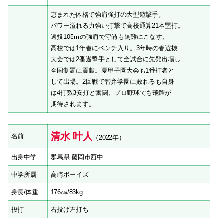
恵まれた体格で強肩強打の大型遊撃手。
パワー溢れる力強い打撃で高校通算21本塁打。
遠投105ｍの強肩で守備も無難にこなす。
高校では1年春にベンチ入り。3年時の春選抜
大会では2番遊撃手として全試合に先発出場し
全国制覇に貢献。夏甲子園大会も1番打者と
して出場。2回戦で智弁学園に敗れるも自身
は4打数3安打と奮闘。プロ野球でも飛躍が
期待されます。
清水 叶人
名前
（2022年）
出身中学
群馬県 藤岡市西中
中学所属
高崎ボーイズ
身長/体重
176㎝/83kg
投打
右投げ左打ち