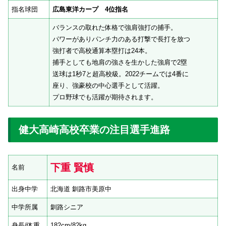
指名球団
広島東洋カープ 4位指名
バランスの取れた体格で強肩強打の捕手。
パワーがありパンチ力のある打撃で長打を放つ
強打者で高校通算本塁打は24本。
捕手としても地肩の強さを生かした強肩で2塁
送球は1秒7と超高校級。2022チームでは4番に
座り、強豪校の中心選手として活躍。
プロ野球でも活躍が期待されます。
健大高崎高校卒業の注目選手進路
下重 賢慎
名前
出身中学
北海道 釧路市美原中
中学所属
釧路シニア
身長/体重
182cm/82kg