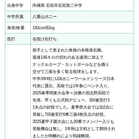
出身中学
沖縄県 石垣市石垣第二中学
中学所属
八重山ポニー
身長/体重
182cm/81kg
投打
右投げ右打ち
投手として恵まれた体格の本格派右腕。
最速146キロの切れのある速球に加えて
ナックルカーブ・カットボールなどを織り
交ぜて三振を多く取る投球をします。
中学3年時にU16ポニーワールドシリーズ日本
代表に選出。高校では1年春にベンチ入り。
2025春季関東大会準々決勝の習志野高戦で
先発。早くも公式戦デビュー。3回被安打3
1失点の好投でした。夏季県大会では2試合に
登板し7回被安打6奪三振4無失点の好投。
2025夏甲子園大会にも20番でメンバー入りも
登板機会は無し。1年秋は主戦として期待され
ましたが肉離れにより戦線離脱。