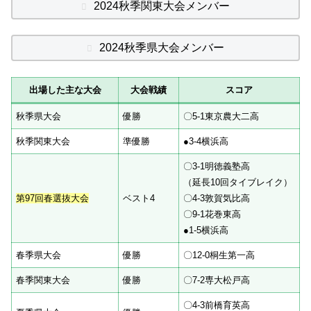
2024秋季関東大会メンバー
2024秋季県大会メンバー
出場した主な大会
大会戦績
スコア
秋季県大会
優勝
〇5-1東京農大二高
秋季関東大会
準優勝
●3-4横浜高
〇3-1明徳義塾高
（延長10回タイブレイク）
第97回春選抜大会
ベスト4
〇4-3敦賀気比高
〇9-1花巻東高
●1-5横浜高
春季県大会
優勝
〇12-0桐生第一高
春季関東大会
優勝
〇7-2専大松戸高
〇4-3前橋育英高