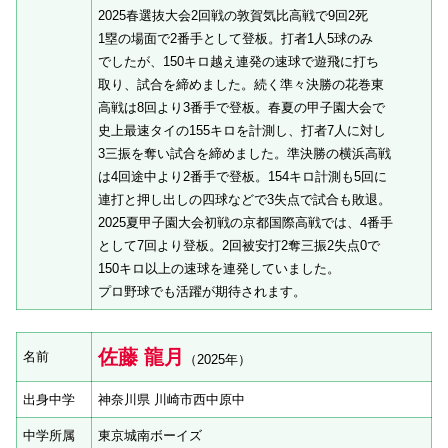
2025春選抜大会2回戦の敦賀気比高戦で9回2死
1塁の場面で2番手として登板。打者1人5球のみ
でしたが、150キロ越え連発の速球で遊飛に打ち
取り、試合を締めました。続く準々決勝の花巻東
高戦は8回より3番手で登板。春夏の甲子園大会で
史上最速タイの155キロを計測し、打者7人に対し
3三振を奪い試合を締めました。準決勝の横浜高戦
は4回途中より2番手で登板。154キロ計測も5回に
連打と押し出しの四球などで3失点で試合も敗退。
2025夏甲子園大会初戦の京都国際高戦では、4番手
として7回より登板。2回被安打2奪三振2失点0で
150キロ以上の速球を連発していました。
プロ野球でも活躍が期待されます。
佐藤 龍月
名前
（2025年）
出身中学
神奈川県 川崎市西中原中
中学所属
東京城南ボーイズ