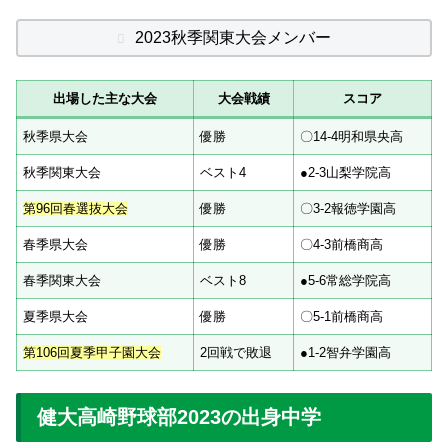
2023秋季関東大会メンバー
出場した主な大会
大会戦績
スコア
秋季県大会
優勝
〇14-4明和県央高
秋季関東大会
ベスト4
●2-3山梨学院高
第96回春選抜大会
優勝
〇3-2報徳学園高
春季県大会
優勝
〇4-3前橋商高
春季関東大会
ベスト8
●5-6常総学院高
夏季県大会
優勝
〇5-1前橋商高
第106回夏季甲子園大会
2回戦で敗退
●1-2智弁学園高
健大高崎野球部2023の出身中学