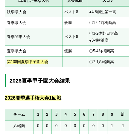
出場した主な大会
大会戦績
スコア
秋季県大会
ベスト8
●4-5桐生第一高
春季県大会
優勝
〇17-4前橋商高
〇3-2佐野日大高
春季関東大会
ベスト8
●3-4横浜高
夏季県大会
優勝
〇5-4前橋商高
第108回夏季甲子園大会
〇7-1八幡商高
2026夏季甲子園大会結果
2026夏季選手権大会1回戦
チーム
1
2
3
4
5
6
7
8
9
計
八幡商
0
0
0
0
0
0
0
0
1
1