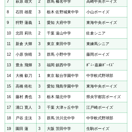
7
萩原 雄大
2
群馬 榛名中学
高崎中央ボーイズ
8
石田 雄星
3
栃木 佐野城東中学
小山ボーイズ
9
狩野 蓮義
1
愛知 大府中学
東海中央ボーイズ
10
北田 莉玖
2
千葉 遠山中学
佐倉シニア
11
新倉 大輝
3
東京 東田中学
東練馬シニア
12
小原 快晴
3
群馬 小野中学
藤岡ボーイズ
13
豊永 飛輝
3
福岡 鎮西中学
ﾎﾟﾆｰ嘉麻ﾎﾞｰｲｽﾞ
14
大橋 叡刀
1
東京 駿台学園中学
中学軟式野球部
15
高橋 侑杜
3
愛知 飛島学園中学
東海中央ボーイズ
16
藤村 勇也
3
栃木 陽北中学
県央宇都宮ボーイズ
17
溝口 寛人
3
千葉 大津ヶ丘中学
江戸崎ボーイズ
18
戸谷 圭汰
3
群馬 渋川北中学
中学軟式野球部
19
園田 蓮
3
大阪 茨田中学
生駒ボーイズ