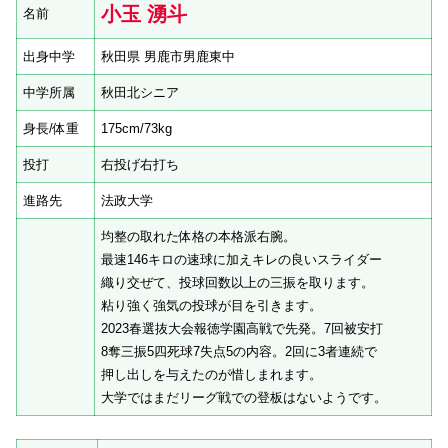
小玉 湧斗
名前
出身中学
秋田県 男鹿市男鹿東中
中学所属
秋田北シニア
身長/体重
175cm/73kg
投打
右投げ右打ち
進路先
法政大学
均整の取れた体格の本格派右腕。
最速146キロの速球に加えキレの良いスライダー
織り交ぜて、投球回数以上の三振を取ります。
粘り強く強気の投球が目を引きます。
2023春選抜大会報徳学園高戦で先発。7回被安打
8奪三振5四死球7失点5の内容。2回に3者連続で
押し出しを与えたのが惜しまれます。
大学ではまだリーグ戦での登板はないようです。