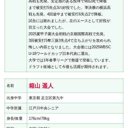
高戦も先発。安定感のある投球で9回2死で降板
まで被安打5失点3の好投でした。準決勝の横浜高
戦も先発。4回途中まで被安打6失点2で降板。
試合には敗れましたが、左のエースとして好投が
目立った大会でした。
2025夏甲子園大会初戦の京都国際高戦で先発。
3回被安打5奪三振3失点4で立ち上がりを攻められ
悔しい内容となりました。大会後には2025WBSC
U-18ワールドカップ日本代表に選出。
大学では1年春季リーグで救援で登板しています。
ドラフト候補として今後も活躍が期待されます。
箱山 遥人
名前
出身中学
東京都 足立区第九中
中学所属
江戸川中央シニア
身長/体重
176cm/78kg