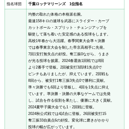
指名球団
千葉ロッテマリーンズ 1位指名
均整の取れた体格の本格派右腕。
最速158キロの速球を武器にスライダー・カーブ
カットボール・スプリット・チェンジアップを
駆使して落ち着いた安定感のある投球をします。
高校1年春から大活躍。春季関東大会準々決勝
では春季東京大会を制した帝京高相手に先発。
7回1安打無失点の好投。奪三振0ながら、うまさ
が光る投球を披露。2024春選抜1回戦では8回
より2番手で登板。2回被安打3四球1失点0で
ピンチもありましたが、抑えています。2回戦も
8回から、被安打1奪三振3失点0で勝利に貢献。
準々決勝でも6回より登板し、4回を1失点に抑え
ています。準決勝・決勝の大事なゲームでは先発
し、試合を作る役割を果たし、優勝に大きく貢献。
2024夏甲子園大会でも1・2回戦に登板。
2024秋公式戦では4試合に登板。26回被安打15
奪三振33自責点6の好投。変化球に磨きがかかり
投球の幅が広がっています。