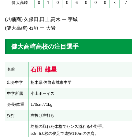
健大高崎
0
1
0
0
6
0
0
0
×
7
(八幡商) 久保田,田上,高木 ー 宇城
(健大高崎) 石垣 ー 大岩
健大高崎高校の注目選手
石田 雄星
名前
出身中学
栃木県 佐野市城東中学
中学所属
小山ボーイズ
身長/体重
170cm/71kg
投打
右投げ左打ち
均整の取れた体格でセンス溢れる外野手。
50ｍ6.0秒の俊足で遠投110ｍの強肩。