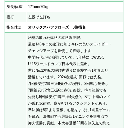
身長/体重
171cm/70kg
投打
左投げ左打ち
指名球団
オリックスバファローズ 3位指名
均整の取れた体格の本格派左腕。
最速146キロの速球に加えキレの良いスライダー・
チェンジアップを駆使して投球します。
中学時代から活躍していて、3年時にはWBSC
U-15ワールドカップ日本代表に選出。
世代No.1左腕の呼び声通りに高校でも1年春より
活躍しています。2024春選抜1回戦では先発。
7回被安打2奪三振9失点0の好投。2回戦も先発し
7回被安打2奪三振6失点0と好投。準々決勝でも
先発し5回被安打1奪三振4失点0。左手中指のマメ
が破れ3cm程、皮がむけるアクシデントがあり、
準決勝は8回より登板。心配をよそに1点差ゲーム
を締め、決勝戦でも最終回1イニングを無失点で
抑え優勝に貢献。本大会登板22回を無失点で終え