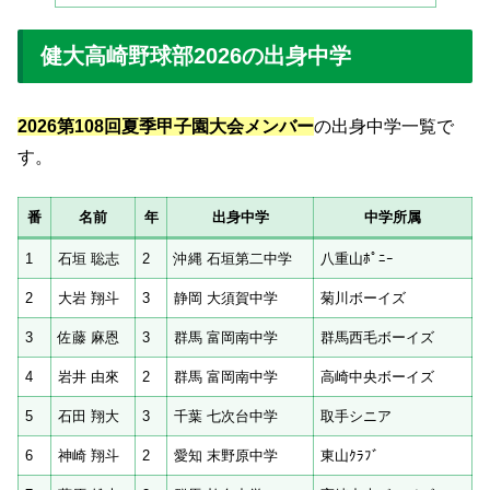
健大高崎野球部2026の出身中学
2026第108回夏季甲子園大会メンバー
の出身中学一覧で
す。
番
名前
年
出身中学
中学所属
1
石垣 聡志
2
沖縄 石垣第二中学
八重山ﾎﾟﾆｰ
2
大岩 翔斗
3
静岡 大須賀中学
菊川ボーイズ
3
佐藤 麻恩
3
群馬 富岡南中学
群馬西毛ボーイズ
4
岩井 由來
2
群馬 富岡南中学
高崎中央ボーイズ
5
石田 翔大
3
千葉 七次台中学
取手シニア
6
神崎 翔斗
2
愛知 末野原中学
東山ｸﾗﾌﾞ