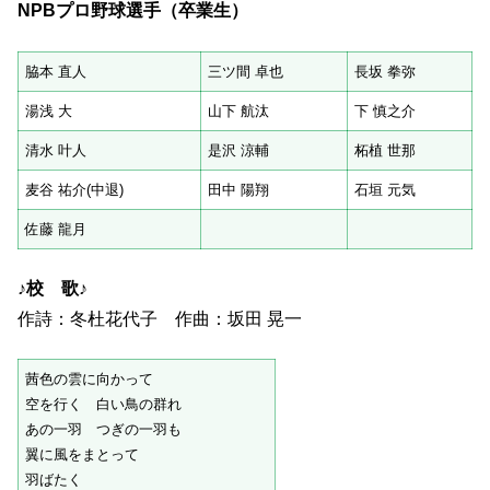
NPB
プロ野球選手（卒業生）
脇本 直人
三ツ間 卓也
長坂 拳弥
湯浅 大
山下 航汰
下 慎之介
清水 叶人
是沢 涼輔
柘植 世那
麦谷 祐介(中退)
田中 陽翔
石垣 元気
佐藤 龍月
♪
校 歌
♪
作詩：冬杜花代子 作曲：坂田 晃一
茜色の雲に向かって
空を行く 白い鳥の群れ
あの一羽 つぎの一羽も
翼に風をまとって
羽ばたく