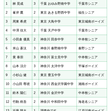
1
林 晃成
3
千葉 おゆみ野南中学
千葉市シニア
2
峯岸 鷹
2
東京 あきる野西中学
福生シニア
3
周東 希虎
2
東京 大鳥中学
東京城南ボーイズ
4
中澤 佳大
2
千葉 天戸中学
千葉市シニア
5
小田倉 優真
2
神奈川 田奈中学
中本牧シニア
6
米山 蒼汰
3
神奈川 秦野南中学
秦野シニア
7
黄 泰崇
3
神奈川 富士見中学
中本牧シニア
8
山本 涼介
3
神奈川 太洋中学
平塚ボーイズ
9
小杉山 健
3
東京 豊玉中学
東京城南ボーイズ
10
小山田 尊琥
3
神奈川 西金沢学園中学
湘南ボーイズ
11
鈴木 陽仁
2
神奈川 金沢中学
中本牧シニア
12
竹駒 柊吾
2
神奈川 中和田中学
海老名シニア
13
近藤 陽太
1
調査中です
江戸川南ボーイズ