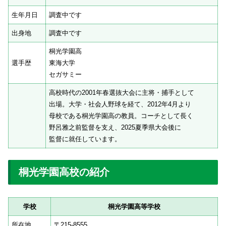
生年月日
調査中です
出身地
調査中です
桐光学園高
選手歴
東海大学
セガサミー
高校時代の2001年春選抜大会に主将・捕手として
出場。大学・社会人野球を経て、2012年4月より
母校である桐光学園高の教員。コーチとして長く
野呂雅之前監督を支え、2025夏季県大会後に
監督に就任しています。
桐光学園高校の紹介
学校
桐光学園高等学校
所在地
〒215-8555