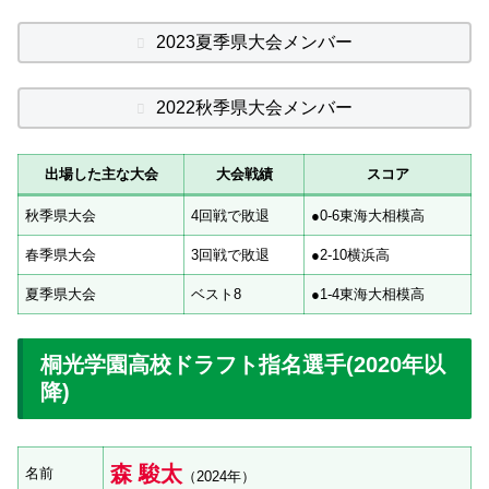
2023夏季県大会メンバー
2022秋季県大会メンバー
出場した主な大会
大会戦績
スコア
秋季県大会
4回戦で敗退
●0-6東海大相模高
春季県大会
3回戦で敗退
●2-10横浜高
夏季県大会
ベスト8
●1-4東海大相模高
桐光学園高校ドラフト指名選手(2020年以
降)
森 駿太
名前
（2024年）