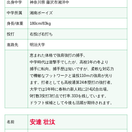
出身中学
神奈川県 藤沢市湘洋中
中学所属
湘南ボーイズ
身長/体重
180cm/83kg
投打
右投げ右打ち
進路先
明治大学
恵まれた体格で強肩強打の捕手。
中学時代は遊撃手でしたが、高校1年の冬より
捕手に転向。捕手歴は短いですが、柔軟な対応力
で機敏なフットワークと遠投110ｍの強肩が光り
ます。打者としても高校通算24本塁打の強打者。
大学では1年時に春秋の新人戦に計4試合出場。
9打数3安打3打点で打率.333を残しています。
ドラフト候補として今後も活躍が期待されます。
安達 壮汰
名前