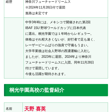
経歴
神奈川フューチャードリームス
※2024年11月28日付で退団
進路は未定です
中学3年時には、メキシコで開催された第2回
IBAF 15U 野球ワールドカップに日本代表
に選出。桐光学園では１年時からレギュラー。
体格はそれ程大きくないが、好打者で足も速く、
レーザービームばりの強肩で守備もうまい。
大学卒業後は社会人野球の西濃運輸に入社し
ましたが、2023年に退部。2024年より神奈川
フューチャードリームスに入団。同年11月28日
付けで退団しています。
今後も活躍が期待されます。
桐光学園高校の監督紹介
天野 喜英
名前