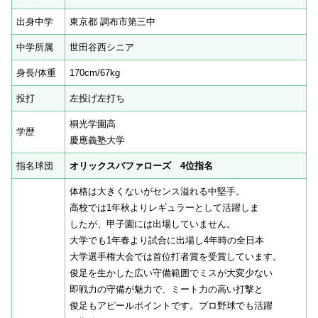
出身中学
東京都 調布市第三中
中学所属
世田谷西シニア
身長/体重
170cm/67kg
投打
左投げ左打ち
桐光学園高
学歴
慶應義塾大学
指名球団
オリックスバファローズ 4位指名
体格は大きくないがセンス溢れる中堅手。
高校では1年秋よりレギュラーとして活躍しま
したが、甲子園には出場していません。
大学でも1年春より試合に出場し4年時の全日本
大学選手権大会では首位打者賞を受賞しています。
俊足を生かした広い守備範囲でミスが大変少ない
即戦力の守備が魅力で、ミート力の高い打撃と
俊足もアピールポイントです。プロ野球でも活躍