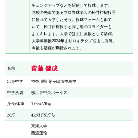
チェンジアップなどを駆使して投球します。
同校の先輩であるプロ野球楽天の松井裕樹投手
に憧れて入学したそう。投球フォームも似て
いて、松井裕樹投手と同じ縦のスライダーも
よくキレます。大学では主に救援として活躍。
大学卒業後2024年よりロキテクノ富山に所属。
今後も活躍が期待されます。
齋藤 健成
名前
出身中学
神奈川県 茅ヶ崎市中島中
中学所属
横浜泉中央ボーイズ
身長/体重
176㎝/76㎏
投打
右投げ左打ち
東海大学
西濃運輸