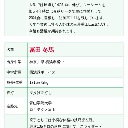
大学では球速も147キロに伸び、ツーシームを
加え4年時には春秋リーグで主に救援として
20試合に登板し、防御率1.11を残しています。
大学卒業後は社会人野球の三菱重工Eastに入社。
今後も活躍が期待されます。
冨田 冬馬
名前
出身中学
神奈川県 横浜市橘中
中学所属
横浜緑ボーイズ
身長/体重
171㎝/72kg
投打
左投げ左打ち
青山学院大学
進路先
ロキテクノ富山
投手としては小柄な体格の技巧派左腕。
最速135キロの速球に加えて、スライダー・