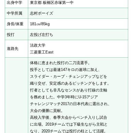
出身中学
東京都 板橋区赤塚第一中
中学所属
志村ボーイズ
身長/体重
181㎝/85kg
投打
左投げ左打ち
法政大学
進路先
三菱重工East
体格に恵まれた投打の二刀流選手。
投手としては最速147キロの速球に加え、
スライダー・カーブ・チェンジアップなどを
織り交ぜ、安定感のあるピッチングをします。
打者としても非凡なセンスがあり打線の主軸
を務めました。中学3年時にU-15アジア
チャレンジマッチ2017の日本代表に選出され、
大会の優勝に貢献。
高校入学後、春季大会からベンチ入りし試合
に出場。2019チームでは下級生ながら主戦と
なり、2020チームでは投打の柱として活躍。