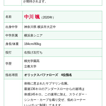
が期待されます。
中川 颯
名前
（2020年）
出身中学
神奈川県 横浜市大正中
中学所属
横浜泉シニア
身長/体重
184cm/80kg
投打
右投げ左打ち
桐光学園高
学歴
立教大学
指名球団
オリックスバファローズ 4位指名
体格に恵まれたサブマリン右腕。
最速136キロのアンダースローからの速球は
体感145キロ。この速球に加え、スライダー・
シンカー・カーブを織り交ぜ、低めコーナー
いっぱいに制球してきます。