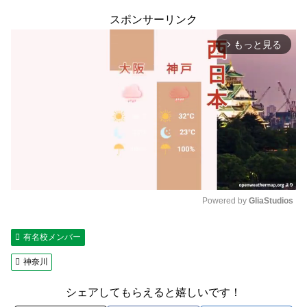
スポンサーリンク
もっと見る
arrow_forward_ios
Powered by 
GliaStudios
M
有名校メンバー
u
t
神奈川
e
シェアしてもらえると嬉しいです！