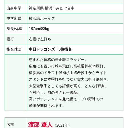
出身中学
神奈川県 横浜市みたけ台中
中学所属
横浜緑ボーイズ
身長/体重
187cm/83kg
投打
右投げ左打ち
指名球団
中日ドラゴンズ 3位指名
恵まれた体格の長距離スラッガー。
広角にも鋭い打球を飛ばし高校通算48本塁打。
横浜高のドラフト候補杉山遙希投手からライト
スタンドに本塁打を打つなど実力は折り紙付き。
大型遊撃手としても評価が高く、どんな打球に
も対応し、肩の強さも一級品。
高いポテンシャルを兼ね備え、プロ野球での
飛躍が期待されます。
渡部 遼人
名前
（2021年）