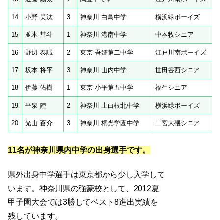
14
小野 昊汰
3
神奈川 白鳥中学
横浜緑ボーイズ
15
並木 彗斗
1
神奈川 港南中学
中本牧シニア
16
野辺 泰誠
2
東京 吾嬬第二中学
江戸川南ボーイズ
17
坂本 将平
3
神奈川 山内中学
世田谷西シニア
18
伊藤 佑樹
1
東京 小平第五中学
福生シニア
19
平泉 陸
2
神奈川 上白根北中学
横浜緑ボーイズ
20
光山 蒼介
3
神奈川 桐光学園中学
二宮大磯シニア
11名が神奈川県内中学の出身選手です。
県外出身中学選手は東京都から少し入学して
います。神奈川県の強豪校として、2012夏
甲子園大会では3勝してベスト8進出実績を
残しています。