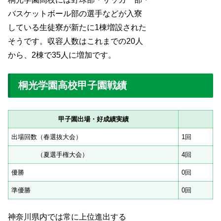
バスケットボール部の選手などが入寮
している生徒寮が新たに1棟増設された
そうです。収容人数はこれまでの20人
から、2棟で35人に増加です。
桐光学園高校甲子園戦績
甲子園出場・好成績実績
出場回数（春選抜大会）
1回
（夏選手権大会）
4回
優勝
0回
準優勝
0回
神奈川県内では常に上位進出する