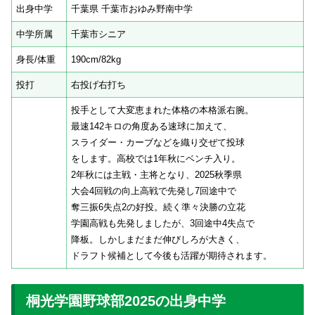
出身中学
千葉県 千葉市おゆみ野南中学
中学所属
千葉市シニア
身長/体重
190cm/82kg
投打
右投げ右打ち
投手として大変恵まれた体格の本格派右腕。
最速142キロの角度ある速球に加えて、
スライダー・カーブなどを織り交ぜて投球
をします。高校では1年秋にベンチ入り。
2年秋には主戦・主将となり、2025秋季県
大会4回戦の向上高戦で先発し7回途中で
奪三振6失点2の好投。続く準々決勝の立花
学園高戦も先発しましたが、3回途中4失点で
降板。しかしまだまだ伸びしろが大きく、
ドラフト候補として今後も活躍が期待されます。
桐光学園野球部2025の出身中学