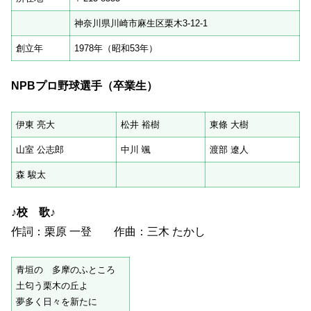
神奈川県川崎市麻生区栗木3-12-1
創立年
1978年（昭和53年）
NPB
プロ野球選手（卒業生）
伊東 亮大
松井 裕樹
東條 大樹
山室 公志郎
中川 颯
渡部 遼人
森 駿太
♪
校 歌
♪
作詞：栗原 一登 作曲：三木 たかし
青垣の 多摩のふところ
土匂う栗木の丘よ
夢多く日々を新たに